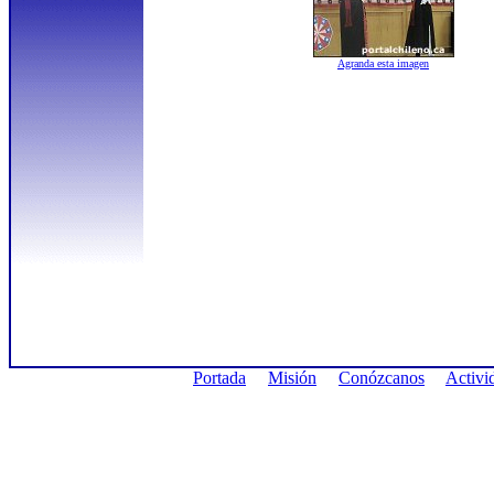
Agranda esta imagen
Portada
Misión
Conózcanos
Activi